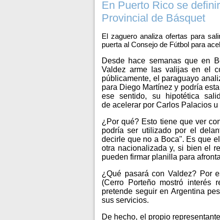
En Puerto Rico se definirá
Provincial de Básquet
El zaguero analiza ofertas para sal
puerta al Consejo de Fútbol para aceler
Desde hace semanas que en Boc
Valdez arme las valijas en el c
públicamente
, el paraguayo analiz
para Diego Martínez y podría est
ese sentido, su hipotética sali
de
acelerar por Carlos Palacios
u 
¿Por qué? Esto tiene que ver con
podría ser utilizado por el del
decirle que no a Boca"
. Es que e
otra nacionalizada y, si bien el 
pueden firmar planilla para afronta
¿Qué pasará con Valdez? Por es
(Cerro Porteño mostró interés 
pretende seguir en Argentina pe
sus servicios.
De hecho, el propio representante