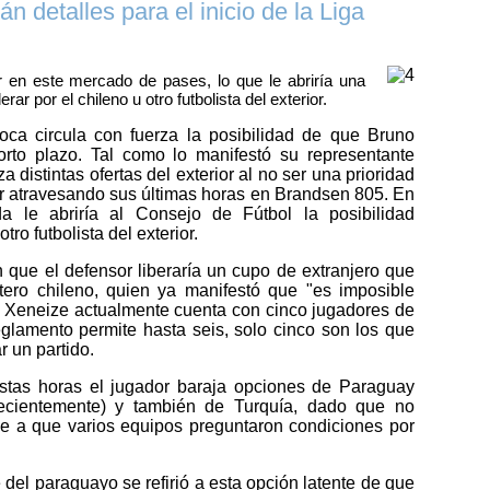
n detalles para el inicio de la Liga
ir en este mercado de pases, lo que le abriría una
ar por el chileno u otro futbolista del exterior.
a circula con fuerza la posibilidad de que Bruno
orto plazo.
Tal como lo manifestó su representante
a distintas ofertas del exterior al no ser una prioridad
ar atravesando sus últimas horas en Brandsen 805. En
da le abriría al Consejo de Fútbol la posibilidad
otro futbolista del exterior.
 que el defensor liberaría un cupo de extranjero que
antero chileno, quien ya manifestó que
"es imposible
l Xeneize actualmente cuenta con cinco jugadores de
reglamento permite hasta seis, solo cinco son los que
r un partido.
tas horas el jugador baraja opciones de Paraguay
recientemente) y también de Turquía, dado que no
se a que varios equipos preguntaron condiciones por
 del paraguayo se refirió a esta opción latente de que