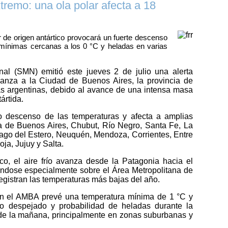
extremo: una ola polar afecta a 18
r de origen antártico provocará un fuerte descenso
 mínimas cercanas a los 0 °C y heladas en varias
nal (SMN) emitió este jueves 2 de julio una alerta
lcanza a la Ciudad de Buenos Aires, la provincia de
as argentinas, debido al avance de una intensa masa
ártida.
 descenso de las temperaturas y afecta a amplias
ia de Buenos Aires, Chubut, Río Negro, Santa Fe, La
ago del Estero, Neuquén, Mendoza, Corrientes, Entre
ja, Jujuy y Salta.
o, el aire frío avanza desde la Patagonia hacia el
icándose especialmente sobre el Área Metropolitana de
gistran las temperaturas más bajas del año.
 en el AMBA prevé una temperatura mínima de 1 °C y
o despejado y probabilidad de heladas durante la
de la mañana, principalmente en zonas suburbanas y