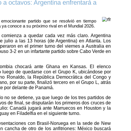
 a octavos: Argentina enfrentará a
emocionante partido que se resolvió en tiempo
a ya conoce a su próximo rival en el Mundial 2026.
l comienza a quedar cada vez más claro. Argentina
e julio a las 13 horas (de Argentina) en Atlanta. Los
raron en el primer turno del viernes a Australia en
mpuso 3-2 en un infartante partido sobre Cabo Verde en
olombia chocará ante Ghana en Kansas. El elenco
o luego de quedarse con el Grupo K, ubicándose por
iano Ronaldo, la República Democrática del Congo y
no, por su parte, finalizó tercero en el Grupo L, atrás
nte por delante de Panamá.
 no se detiene, ya que luego de los tres partidos de
vos de final, se disputarán los primeros dos cruces de
julio: Canadá jugará ante Marruecos en Houston y la
uay en Filadelfia en el siguiente turno.
esentaciones con Brasil-Noruega en la sede de New
n cancha de otro de los anfitriones: México buscará