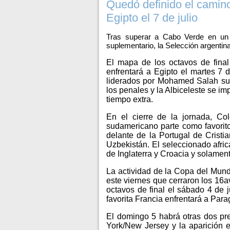
Quedó definido el camino
Egipto el 7 de julio
Tras superar a Cabo Verde en un 
suplementario, la Selección argentin
El mapa de los octavos de fina
enfrentará a Egipto el martes 7 d
liderados por Mohamed Salah supe
los penales y la Albiceleste se i
tiempo extra.
En el cierre de la jornada, C
sudamericano parte como favorit
delante de la Portugal de Crist
Uzbekistán. El seleccionado africa
de Inglaterra y Croacia y solame
La actividad de la Copa del Mundo
este viernes que cerraron los 16a
octavos de final el sábado 4 de 
favorita Francia enfrentará a Parag
El domingo 5 habrá otras dos pr
York/New Jersey y la aparición e