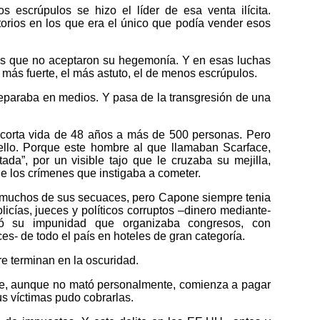
 escrúpulos se hizo el líder de esa venta ilícita.
torios en los que era el único que podía vender esos
sos que no aceptaron su hegemonía. Y en esas luchas
el más fuerte, el más astuto, el de menos escrúpulos.
eparaba en medios. Y pasa de la transgresión de una
corta vida de 48 años a más de 500 personas. Pero
llo. Porque este hombre al que llamaban Scarface,
tada”, por un visible tajo que le cruzaba su mejilla,
e los crímenes que instigaba a cometer.
muchos de sus secuaces, pero Capone siempre tenia
licías, jueces y políticos corruptos –dinero mediante-
gó su impunidad que organizaba congresos, con
es- de todo el país en hoteles de gran categoría.
e terminan en la oscuridad.
fue, aunque no mató personalmente, comienza a pagar
s víctimas pudo cobrarlas.