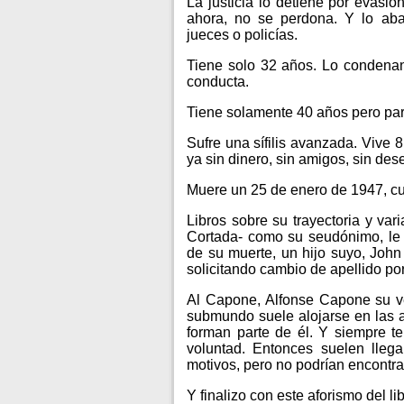
La justicia lo detiene por evasió
ahora, no se perdona. Y lo aban
jueces o policías.
Tiene solo 32 años. Lo condenan
conducta.
Tiene solamente 40 años pero par
Sufre una sífilis avanzada. Vive 
ya sin dinero, sin amigos, sin dese
Muere un 25 de enero de 1947, cu
Libros sobre su trayectoria y var
Cortada- como su seudónimo, le
de su muerte, un hijo suyo, John
solicitando cambio de apellido por
Al Capone, Alfonse Capone su ve
submundo suele alojarse en las a
forman parte de él. Y siempre te
voluntad. Entonces suelen llega
motivos, pero no podrían encontra
Y finalizo con este aforismo del l