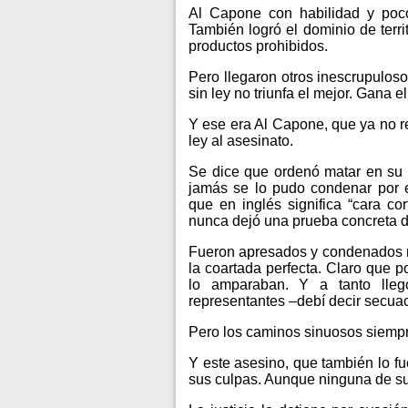
Al Capone con habilidad y pocos
También logró el dominio de terri
productos prohibidos.
Pero llegaron otros inescrupulo
sin ley no triunfa el mejor. Gana 
Y ese era Al Capone, que ya no r
ley al asesinato.
Se dice que ordenó matar en su 
jamás se lo pudo condenar por e
que en inglés significa “cara cor
nunca dejó una prueba concreta d
Fueron apresados y condenados 
la coartada perfecta. Claro que po
lo amparaban. Y a tanto lle
representantes –debí decir secuac
Pero los caminos sinuosos siempr
Y este asesino, que también lo 
sus culpas. Aunque ninguna de su