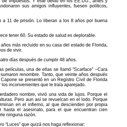
n de impuestos. Y este delito en los EE.UU., antes y
donaron sus amigos influyentes, fuesen políticos,
 a 11 de prisión. Lo liberan a los 8 años por buena
ece tener 60. Su estado de salud es deplorable.
8 años más recluido en su casa del estado de Florida,
os de vivir.
atro días después de cumplir 48 años.
ias películas, una de ellas se llamó “Scarface” –Cara
 sumaron renombre. Tanto, que veinte años después
 Capone se presentó en un Registro Civil de Florida
 los inconvenientes que le traía aparejado.
rdadero nombre, vivió una vida de lujos. Porque el
lturas. Pero aun así se revuelcan en el lodo. Porque
rminan en el infierno, al que descienden por propia
r hasta el asesinato, para el que encuentran cien
rle ninguna razón.
ibro “Luces” que quizá nos haga reflexionar: